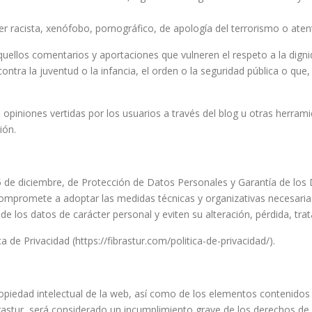
er racista, xenófobo, pornográfico, de apología del terrorismo o at
aquellos comentarios y aportaciones que vulneren el respeto a la dign
ntra la juventud o la infancia, el orden o la seguridad pública o que,
opiniones vertidas por los usuarios a través del blog u otras herram
ión.
 de diciembre, de Protección de Datos Personales y Garantía de los 
mpromete a adoptar las medidas técnicas y organizativas necesarias,
e los datos de carácter personal y eviten su alteración, pérdida, tr
 de Privacidad (https://fibrastur.com/politica-de-privacidad/).
propiedad intelectual de la web, así como de los elementos contenidos
stur, será considerado un incumplimiento grave de los derechos de pr