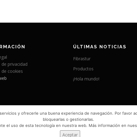
ORMACIÓN
ÚLTIMAS NOTICIAS
egal
Fibrastur
a de privacidad
Productos
a de cookies
web
¡Hola mundo!
 servicios y ofrecerle una buena experiencia de navegación. Por favor a
bloquearlas o gestionarlas.
nte el uso de esta tecnología en nuestra web. Más información en nue
Copyright © 2026 Fibrastur
–
Tema
OnePress
hecho por FameTheme
Aceptar