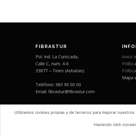
FIBRASTUR
INF
Pol. Ind. La Curiscada,
Aviso l
Calle C, num. 4-6
Polític
33877 – Tineo (Astuirias)
Polític
Mapa 
Teléfono: 985 90 00 00
Email: fibrastur@fibrastur.com
Utilizamos cookies propias y de terceros para mejorar nuestros
Haciendo click consie