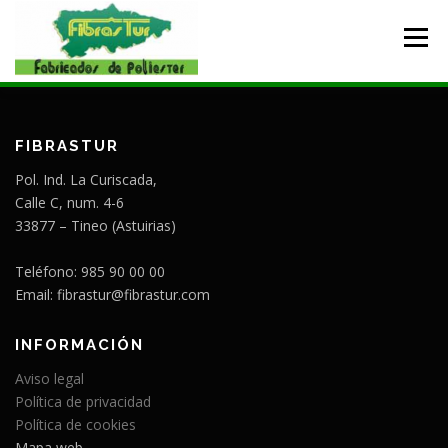
Saltar
al
Menú
contenido
INICIO
FIBRASTUR
PRODUCTOS
CONTACTO
FIBRASTUR
Pol. Ind. La Curiscada,
Calle C, num. 4-6
33877 – Tineo (Astuirias)
Teléfono: 985 90 00 00
Email: fibrastur@fibrastur.com
INFORMACIÓN
Aviso legal
Política de privacidad
Política de cookies
Mapa web